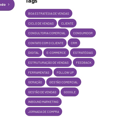
Tags
endo
BOA ESTRATÉGIA DE VENDAS
CICLO DE VENDAS
CLIENTE
CONSULTORIA COMERCIAL
CONSUMIDOR
CONTATO COM O CLIENTE
CRM
DIGITAL
E-COMMERCE
ESTRATÉGIAS
ESTRUTURAÇÃO DE VENDAS
FEEDBACK
FERRAMENTAS
FOLLOW UP
GERAÇÃO
GESTÃO COMERCIAL
GESTÃO DE VENDAS
GOOGLE
INBOUND MARKETING
JORNADA DE COMPRA