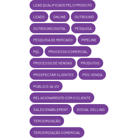
LEAD QUALIFICADO PELO PRODUTO
LEADS
ONLINE
OUTBOUND
OUTBOUND DIGITAL
PESQUISA
PESQUISA DE MERCADO
PIPELINE
PQL
PROCESSO COMERCIAL
PROCESSO DE VENDAS
PRODUTOS
PROSPECTAR CLIENTES
PÓS-VENDA
PÚBLICO-ALVO
RELACIONAMENTO COM O CLIENTE
SALES ENABLEMENT
SOCIAL SELLING
TERCEIRIZAÇÃO
TERCEIRIZAÇÃO COMERCIAL