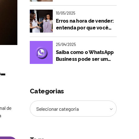
será tão importante para
o futuro dos lojistas?
10/05/2025
Erros na hora de vender:
entenda por que você
não está fechando
vendas
25/04/2025
Saiba como o WhatsApp
Business pode ser um
aliado nas vendas do seu
-
negócio
Categorias
nal de
Selecionar categoria
a