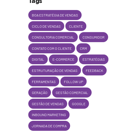
Tags
BOA ESTRATÉGIA DE VENDAS
CICLO DE VENDAS
CLIENTE
CONSULTORIA COMERCIAL
CONSUMIDOR
CONTATO COM O CLIENTE
CRM
DIGITAL
E-COMMERCE
ESTRATÉGIAS
ESTRUTURAÇÃO DE VENDAS
FEEDBACK
FERRAMENTAS
FOLLOW UP
GERAÇÃO
GESTÃO COMERCIAL
GESTÃO DE VENDAS
GOOGLE
INBOUND MARKETING
JORNADA DE COMPRA