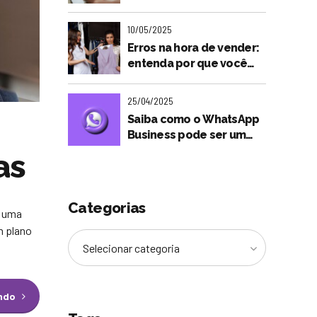
será tão importante para
o futuro dos lojistas?
10/05/2025
Erros na hora de vender:
entenda por que você
não está fechando
vendas
25/04/2025
Saiba como o WhatsApp
Business pode ser um
aliado nas vendas do seu
as
negócio
Categorias
, uma
m plano
Selecionar categoria
endo