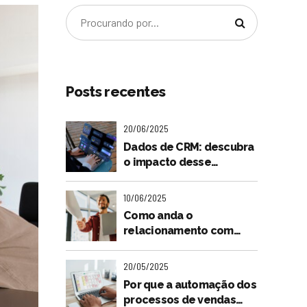
Posts recentes
20/06/2025
Dados de CRM: descubra
o impacto desse
"tesouro" para o futuro
do seu negócio
10/06/2025
Como anda o
relacionamento com
seus clientes? Entenda a
importância dessa
20/05/2025
relação na jornada de
Por que a automação dos
compra
processos de vendas