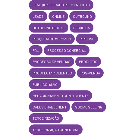
LEAD QUALIFICADO PELO PRODUTO
LEADS
ONLINE
OUTBOUND
OUTBOUND DIGITAL
PESQUISA
PESQUISA DE MERCADO
PIPELINE
PQL
PROCESSO COMERCIAL
PROCESSO DE VENDAS
PRODUTOS
PROSPECTAR CLIENTES
PÓS-VENDA
PÚBLICO-ALVO
RELACIONAMENTO COM O CLIENTE
SALES ENABLEMENT
SOCIAL SELLING
TERCEIRIZAÇÃO
TERCEIRIZAÇÃO COMERCIAL