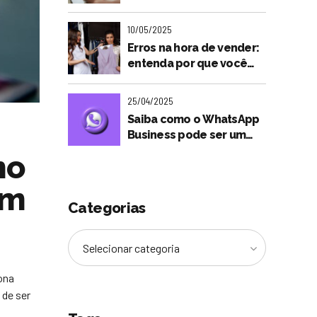
será tão importante para
o futuro dos lojistas?
10/05/2025
Erros na hora de vender:
entenda por que você
não está fechando
vendas
25/04/2025
Saiba como o WhatsApp
Business pode ser um
aliado nas vendas do seu
mo
negócio
om
Categorias
Selecionar categoria
ona
 de ser