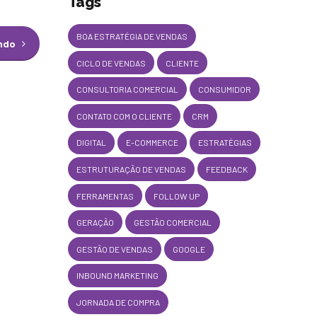
Tags
BOA ESTRATÉGIA DE VENDAS
endo
CICLO DE VENDAS
CLIENTE
CONSULTORIA COMERCIAL
CONSUMIDOR
CONTATO COM O CLIENTE
CRM
DIGITAL
E-COMMERCE
ESTRATÉGIAS
ESTRUTURAÇÃO DE VENDAS
FEEDBACK
FERRAMENTAS
FOLLOW UP
GERAÇÃO
GESTÃO COMERCIAL
GESTÃO DE VENDAS
GOOGLE
INBOUND MARKETING
JORNADA DE COMPRA