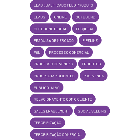
LEAD QUALIFICADO PELO PRODUTO
LEADS
ONLINE
OUTBOUND
OUTBOUND DIGITAL
PESQUISA
PESQUISA DE MERCADO
PIPELINE
PQL
PROCESSO COMERCIAL
PROCESSO DE VENDAS
PRODUTOS
PROSPECTAR CLIENTES
PÓS-VENDA
PÚBLICO-ALVO
RELACIONAMENTO COM O CLIENTE
SALES ENABLEMENT
SOCIAL SELLING
TERCEIRIZAÇÃO
TERCEIRIZAÇÃO COMERCIAL